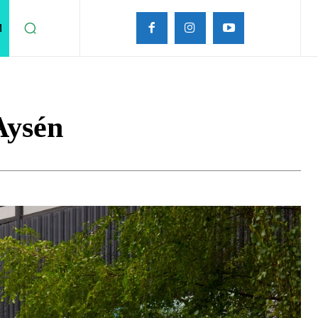
M
Aysén