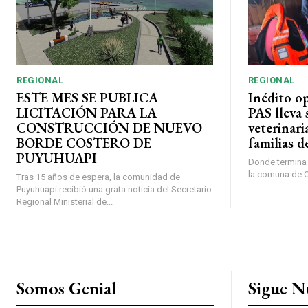
REGIONAL
REGIONAL
ESTE MES SE PUBLICA
Inédito o
LICITACIÓN PARA LA
PAS lleva 
CONSTRUCCIÓN DE NUEVO
veterinari
BORDE COSTERO DE
familias d
PUYUHUAPI
Donde termina l
la comuna de O’
Tras 15 años de espera, la comunidad de
Puyuhuapi recibió una grata noticia del Secretario
Regional Ministerial de...
Somos Genial
Sigue N