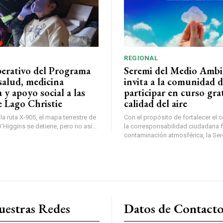
REGIONAL
perativo del Programa
Seremi del Medio Ambi
salud, medicina
invita a la comunidad 
a y apoyo social a las
participar en curso gra
e Lago Christie
calidad del aire
a ruta X-905, el mapa terrestre de
Con el propósito de fortalecer el 
Higgins se detiene, pero no así...
la corresponsabilidad ciudadana fr
contaminación atmosférica, la Sere
uestras Redes
Datos de Contact