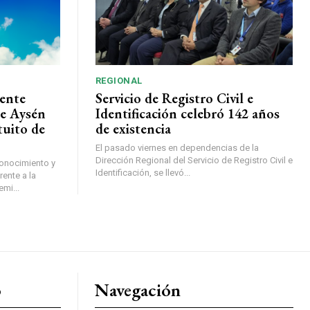
REGIONAL
ente
Servicio de Registro Civil e
de Aysén
Identificación celebró 142 años
tuito de
de existencia
El pasado viernes en dependencias de la
Dirección Regional del Servicio de Registro Civil e
conocimiento y
Identificación, se llevó...
ente a la
mi...
o
Navegación