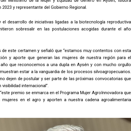
i del Ministerio de la Mujer y Equidad de Género en Aysén, Isidora
 2023 y representante del Gobierno Regional.
l desarrollo de iniciativas ligadas a la biotecnología reproductiva
itieron sobresalir en las postulaciones acogidas durante el año
oras de este certamen y señaló que “estamos muy contentos con esta
 acción y aporte que generan las mujeres de nuestra región para el
ercer año que reconocemos a una dupla en Aysén y con mucho orgullo
muestran estar a la vanguardia de los procesos silvoagropecuarios.
 no dejen de postular y ser parte de las próximas convocatorias que
isibilidad internacional”.
que “este premio se enmarca en el Programa Mujer AgroInnovadora que
an mujeres en el agro y aporten a nuestra cadena agroalimentaria