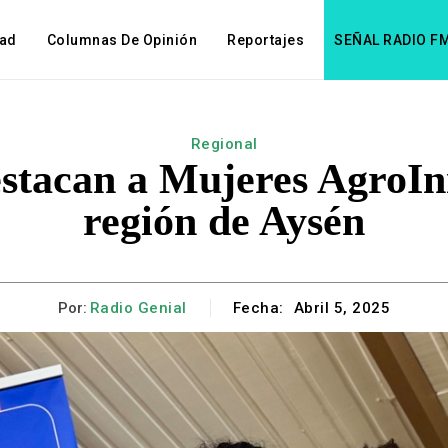
dad
Columnas De Opinión
Reportajes
SEÑAL RADIO F
Regional
estacan a Mujeres AgroIn
región de Aysén
Por:
Radio Genial
Fecha:
Abril 5, 2025