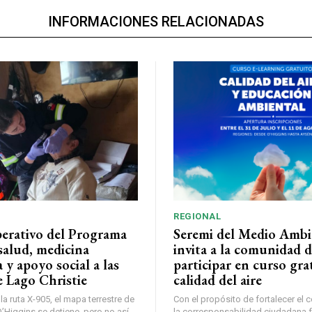
INFORMACIONES RELACIONADAS
REGIONAL
perativo del Programa
Seremi del Medio Ambi
salud, medicina
invita a la comunidad 
a y apoyo social a las
participar en curso gra
e Lago Christie
calidad del aire
a ruta X-905, el mapa terrestre de
Con el propósito de fortalecer el 
Higgins se detiene, pero no así...
la corresponsabilidad ciudadana fr