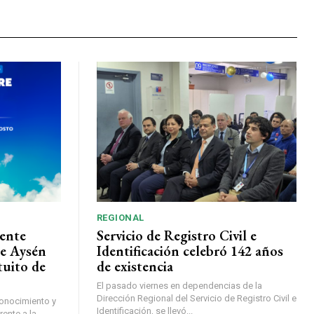
REGIONAL
ente
Servicio de Registro Civil e
de Aysén
Identificación celebró 142 años
tuito de
de existencia
El pasado viernes en dependencias de la
Dirección Regional del Servicio de Registro Civil e
conocimiento y
Identificación, se llevó...
ente a la