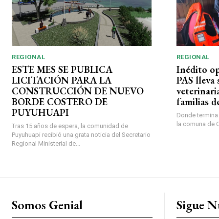
REGIONAL
REGIONAL
ESTE MES SE PUBLICA
Inédito o
LICITACIÓN PARA LA
PAS lleva 
CONSTRUCCIÓN DE NUEVO
veterinari
BORDE COSTERO DE
familias d
PUYUHUAPI
Donde termina l
la comuna de O’
Tras 15 años de espera, la comunidad de
Puyuhuapi recibió una grata noticia del Secretario
Regional Ministerial de...
Somos Genial
Sigue N