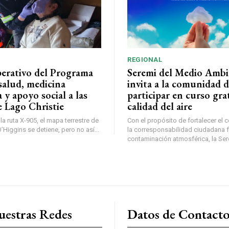
REGIONAL
perativo del Programa
Seremi del Medio Ambi
salud, medicina
invita a la comunidad 
a y apoyo social a las
participar en curso gra
e Lago Christie
calidad del aire
a ruta X-905, el mapa terrestre de
Con el propósito de fortalecer el 
Higgins se detiene, pero no así...
la corresponsabilidad ciudadana fr
contaminación atmosférica, la Sere
uestras Redes
Datos de Contact