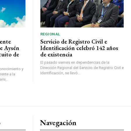
REGIONAL
ente
Servicio de Registro Civil e
de Aysén
Identificación celebró 142 años
tuito de
de existencia
El pasado viernes en dependencias de la
Dirección Regional del Servicio de Registro Civil e
conocimiento y
Identificación, se llevó...
ente a la
mi...
o
Navegación