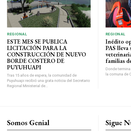
REGIONAL
REGIONAL
ESTE MES SE PUBLICA
Inédito o
LICITACIÓN PARA LA
PAS lleva 
CONSTRUCCIÓN DE NUEVO
veterinari
BORDE COSTERO DE
familias d
PUYUHUAPI
Donde termina l
la comuna de O’
Tras 15 años de espera, la comunidad de
Puyuhuapi recibió una grata noticia del Secretario
Regional Ministerial de...
Somos Genial
Sigue N