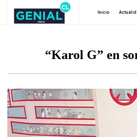
Inicio
Actuali
“Karol G” en sor