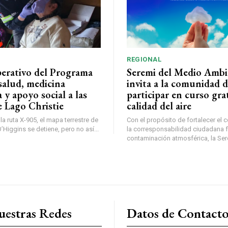
REGIONAL
perativo del Programa
Seremi del Medio Ambi
salud, medicina
invita a la comunidad 
a y apoyo social a las
participar en curso gra
e Lago Christie
calidad del aire
a ruta X-905, el mapa terrestre de
Con el propósito de fortalecer el 
Higgins se detiene, pero no así...
la corresponsabilidad ciudadana fr
contaminación atmosférica, la Sere
uestras Redes
Datos de Contact