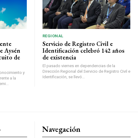
REGIONAL
ente
Servicio de Registro Civil e
de Aysén
Identificación celebró 142 años
tuito de
de existencia
El pasado viernes en dependencias de la
Dirección Regional del Servicio de Registro Civil e
conocimiento y
Identificación, se llevó...
ente a la
mi...
o
Navegación