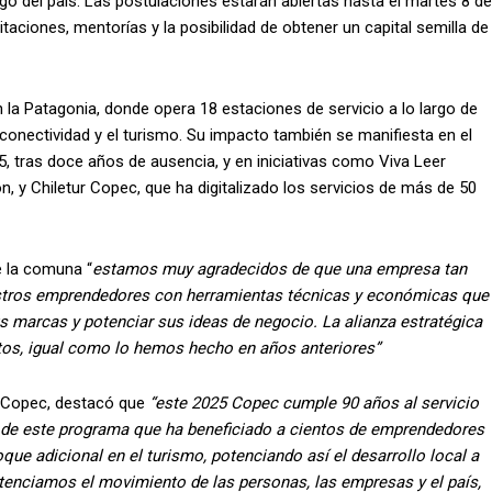
go del país. Las postulaciones estarán abiertas hasta el martes 8 de
ciones, mentorías y la posibilidad de obtener un capital semilla de
 la Patagonia, donde opera 18 estaciones de servicio a lo largo de
la conectividad y el turismo. Su impacto también se manifiesta en el
, tras doce años de ausencia, y en iniciativas como Viva Leer
n, y Chiletur Copec, que ha digitalizado los servicios de más de 50
e la comuna “
estamos muy agradecidos de que una empresa tan
ros emprendedores con herramientas técnicas y económicas que
sus marcas y potenciar sus ideas de negocio. La alianza estratégica
utos, igual como lo hemos hecho en años anteriores”
e Copec, destacó que
“este 2025 Copec cumple 90 años al servicio
ón de este programa que ha beneficiado a cientos de emprendedores
oque adicional en el turismo, potenciando así el desarrollo local a
tenciamos el movimiento de las personas, las empresas y el país,