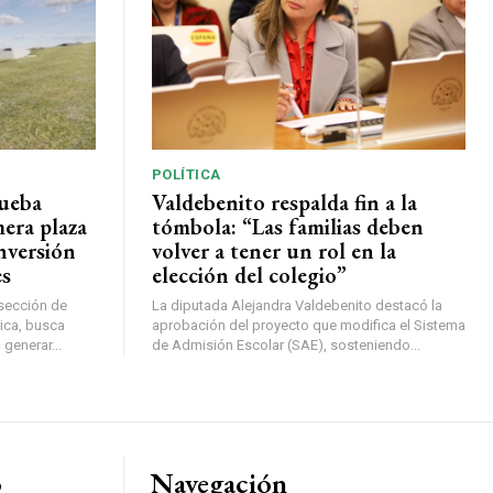
POLÍTICA
rueba
Valdebenito respalda fin a la
mera plaza
tómbola: “Las familias deben
nversión
volver a tener un rol en la
es
elección del colegio”
rsección de
La diputada Alejandra Valdebenito destacó la
ica, busca
aprobación del proyecto que modifica el Sistema
 generar...
de Admisión Escolar (SAE), sosteniendo...
o
Navegación