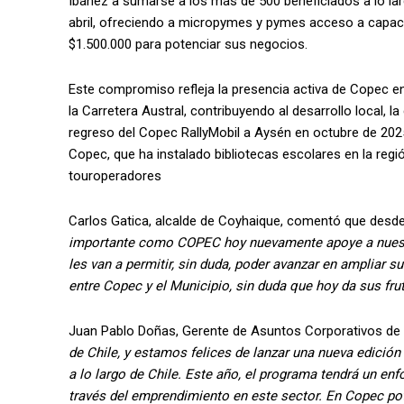
Ibáñez a sumarse a los más de 500 beneficiados a lo lar
abril, ofreciendo a micropymes y pymes acceso a capacita
$1.500.000 para potenciar sus negocios.
Este compromiso refleja la presencia activa de Copec en
la Carretera Austral, contribuyendo al desarrollo local, 
regreso del Copec RallyMobil a Aysén en octubre de 2025
Copec, que ha instalado bibliotecas escolares en la regió
touroperadores
Carlos Gatica, alcalde de Coyhaique, comentó que desd
importante como COPEC hoy nuevamente apoye a nuest
les van a permitir, sin duda, poder avanzar en ampliar 
entre Copec y el Municipio, sin duda que hoy da sus fr
Juan Pablo Doñas, Gerente de Asuntos Corporativos d
de Chile, y estamos felices de lanzar una nueva edici
a lo largo de Chile. Este año, el programa tendrá un enf
través del emprendimiento en este sector. En Copec po