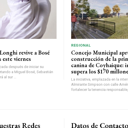
REGIONAL
Longhi revive a Bosé
Concejo Municipal ap
 este viernes
construcción de la pri
canina de Coyhaique: i
ada después de iniciar su
supera los $170 millon
etando a Miguel Bosé, Sebastián
 al sur ...
La iniciativa, emplazada en la inte
Almirante Simpson con calle Amér
fortalecer la tenencia responsable,
uestras Redes
Datos de Contact