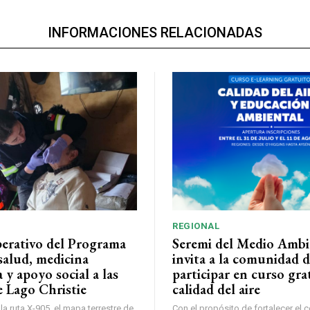
INFORMACIONES RELACIONADAS
REGIONAL
perativo del Programa
Seremi del Medio Ambi
salud, medicina
invita a la comunidad 
a y apoyo social a las
participar en curso gra
e Lago Christie
calidad del aire
a ruta X-905, el mapa terrestre de
Con el propósito de fortalecer el 