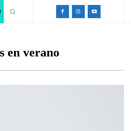
M
is en verano