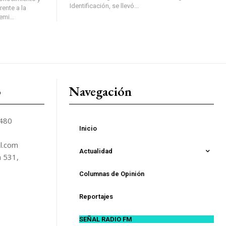
Identificación, se llevó...
ente a la
mi...
o
Navegación
5480
Inicio
l.com
Actualidad
n 531,
Columnas de Opinión
Reportajes
SEÑAL RADIO FM