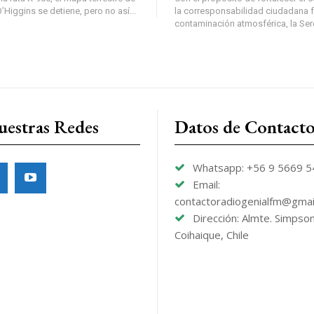
Higgins se detiene, pero no así...
la corresponsabilidad ciudadana fr
contaminación atmosférica, la Sere
uestras Redes
Datos de Contact
Whatsapp: +56 9 5669 
Email:
contactoradiogenialfm@gmai
Dirección: Almte. Simpso
Coihaique, Chile