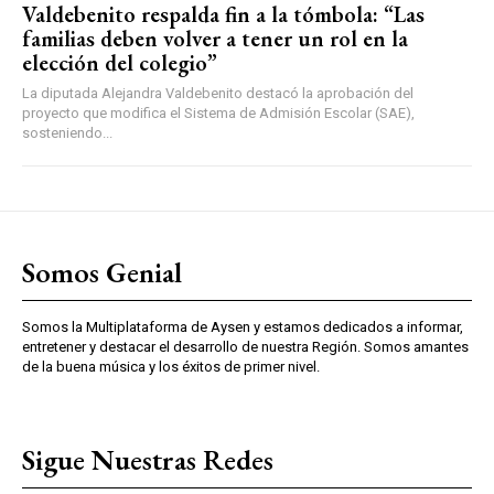
Valdebenito respalda fin a la tómbola: “Las
familias deben volver a tener un rol en la
elección del colegio”
La diputada Alejandra Valdebenito destacó la aprobación del
proyecto que modifica el Sistema de Admisión Escolar (SAE),
sosteniendo...
Somos Genial
Somos la Multiplataforma de Aysen y estamos dedicados a informar,
entretener y destacar el desarrollo de nuestra Región. Somos amantes
de la buena música y los éxitos de primer nivel.
Sigue Nuestras Redes