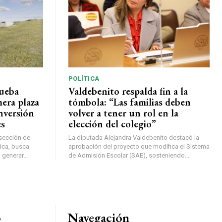
POLÍTICA
rueba
Valdebenito respalda fin a la
mera plaza
tómbola: “Las familias deben
nversión
volver a tener un rol en la
es
elección del colegio”
rsección de
La diputada Alejandra Valdebenito destacó la
ica, busca
aprobación del proyecto que modifica el Sistema
 generar...
de Admisión Escolar (SAE), sosteniendo...
o
Navegación