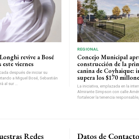
REGIONAL
Longhi revive a Bosé
Concejo Municipal ap
 este viernes
construcción de la pri
canina de Coyhaique: i
ada después de iniciar su
supera los $170 millon
etando a Miguel Bosé, Sebastián
 al sur ...
La iniciativa, emplazada en la inte
Almirante Simpson con calle Amér
fortalecer la tenencia responsable,
uestras Redes
Datos de Contact