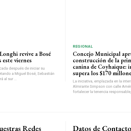
REGIONAL
Longhi revive a Bosé
Concejo Municipal ap
 este viernes
construcción de la pri
canina de Coyhaique: i
ada después de iniciar su
supera los $170 millon
etando a Miguel Bosé, Sebastián
 al sur ...
La iniciativa, emplazada en la inte
Almirante Simpson con calle Amér
fortalecer la tenencia responsable,
uestras Redes
Datos de Contact