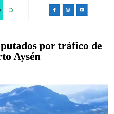
M
mputados por tráfico de
rto Aysén