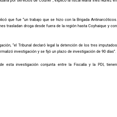
huana por servicios de Courier”, explicó la fiscal María Inés Núñez en
plicó que fue “un trabajo que se hizo con la Brigada Antinarcóticos.
enes trasladan droga desde fuera de la región hasta Coyhaique y con
ación, “el Tribunal declaró legal la detención de los tres imputados
malizó investigación y se fijó un plazo de investigación de 90 días”.
 esta investigación conjunta entre la Fiscalía y la PDI, tienen