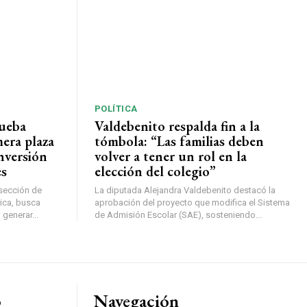
POLÍTICA
rueba
Valdebenito respalda fin a la
mera plaza
tómbola: “Las familias deben
nversión
volver a tener un rol en la
es
elección del colegio”
rsección de
La diputada Alejandra Valdebenito destacó la
ica, busca
aprobación del proyecto que modifica el Sistema
 generar...
de Admisión Escolar (SAE), sosteniendo...
o
Navegación