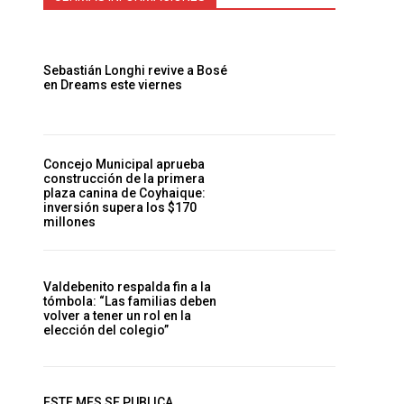
Sebastián Longhi revive a Bosé
en Dreams este viernes
Concejo Municipal aprueba
construcción de la primera
plaza canina de Coyhaique:
inversión supera los $170
millones
Valdebenito respalda fin a la
tómbola: “Las familias deben
volver a tener un rol en la
elección del colegio”
ESTE MES SE PUBLICA