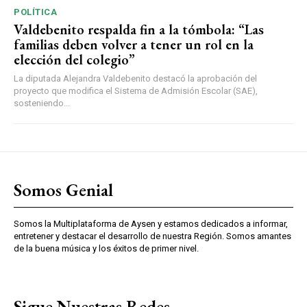
POLÍTICA
Valdebenito respalda fin a la tómbola: “Las
familias deben volver a tener un rol en la
elección del colegio”
La diputada Alejandra Valdebenito destacó la aprobación del
proyecto que modifica el Sistema de Admisión Escolar (SAE),
sosteniendo...
Somos Genial
Somos la Multiplataforma de Aysen y estamos dedicados a informar,
entretener y destacar el desarrollo de nuestra Región. Somos amantes
de la buena música y los éxitos de primer nivel.
Sigue Nuestras Redes