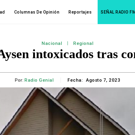
dad
Columnas De Opinión
Reportajes
SEÑAL RADIO F
Nacional
Regional
Aysen intoxicados tras c
Por:
Radio Genial
Fecha:
Agosto 7, 2023