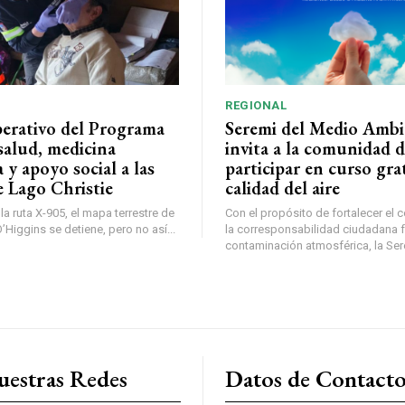
REGIONAL
perativo del Programa
Seremi del Medio Ambi
salud, medicina
invita a la comunidad 
a y apoyo social a las
participar en curso gra
e Lago Christie
calidad del aire
a ruta X-905, el mapa terrestre de
Con el propósito de fortalecer el 
Higgins se detiene, pero no así...
la corresponsabilidad ciudadana fr
contaminación atmosférica, la Sere
uestras Redes
Datos de Contact