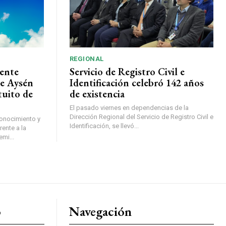
REGIONAL
ente
Servicio de Registro Civil e
de Aysén
Identificación celebró 142 años
tuito de
de existencia
El pasado viernes en dependencias de la
Dirección Regional del Servicio de Registro Civil e
conocimiento y
Identificación, se llevó...
ente a la
mi...
o
Navegación