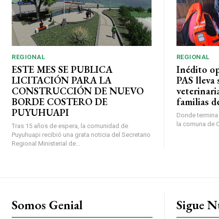
REGIONAL
REGIONAL
ESTE MES SE PUBLICA
Inédito o
LICITACIÓN PARA LA
PAS lleva 
CONSTRUCCIÓN DE NUEVO
veterinari
BORDE COSTERO DE
familias d
PUYUHUAPI
Donde termina l
la comuna de O’
Tras 15 años de espera, la comunidad de
Puyuhuapi recibió una grata noticia del Secretario
Regional Ministerial de...
Somos Genial
Sigue N