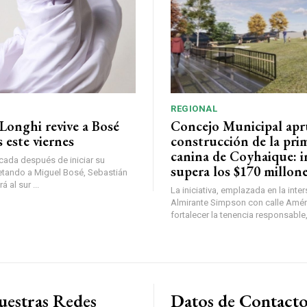
REGIONAL
Longhi revive a Bosé
Concejo Municipal ap
 este viernes
construcción de la pri
canina de Coyhaique: i
ada después de iniciar su
supera los $170 millon
etando a Miguel Bosé, Sebastián
 al sur ...
La iniciativa, emplazada en la inte
Almirante Simpson con calle Amér
fortalecer la tenencia responsable,
uestras Redes
Datos de Contact