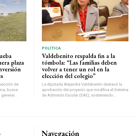
POLÍTICA
rueba
Valdebenito respalda fin a la
mera plaza
tómbola: “Las familias deben
nversión
volver a tener un rol en la
es
elección del colegio”
rsección de
La diputada Alejandra Valdebenito destacó la
ica, busca
aprobación del proyecto que modifica el Sistema
 generar...
de Admisión Escolar (SAE), sosteniendo...
o
Navegación