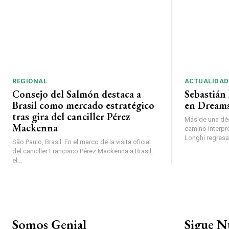
REGIONAL
ACTUALIDAD
Consejo del Salmón destaca a
Sebastián 
Brasil como mercado estratégico
en Dreams
tras gira del canciller Pérez
Más de una déc
Mackenna
camino interpr
Longhi regresará
São Paulo, Brasil. En el marco de la visita oficial
del canciller Francisco Pérez Mackenna a Brasil,
el...
Somos Genial
Sigue N