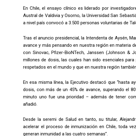
En Chile, el ensayo clínico es liderado por investigado
Austral de Valdivia y Osorno, la Universidad San Sebas
a nivel país convocó a 3.500 personas voluntarias de Ta
Tras el anuncio presidencial, la Intendenta de Aysén, Ma
avance y más pensando en nuestra región en materia de
con Sinovac, Pfizer-BioNTech, Janssen (Johnson & 
millones de dosis, las cuales han sido esenciales pa
respetados en el mundo y que en nuestra región también 
En esa misma línea, la Ejecutivo destacó que “hasta a
dosis, con más de un 45% de avance, superando el 80
minuto uno fue una prioridad – además de tener comp
añadió.
Desde la seremi de Salud en tanto, su titular, Alejan
acelerar el proceso de inmunización en Chile, toda v
generan inmunidad a las cuatro semanas”.