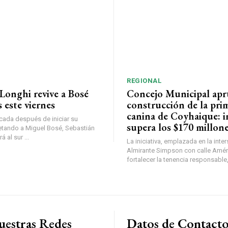
REGIONAL
Longhi revive a Bosé
Concejo Municipal ap
 este viernes
construcción de la pri
canina de Coyhaique: i
ada después de iniciar su
supera los $170 millon
etando a Miguel Bosé, Sebastián
 al sur ...
La iniciativa, emplazada en la inte
Almirante Simpson con calle Amér
fortalecer la tenencia responsable,
uestras Redes
Datos de Contact