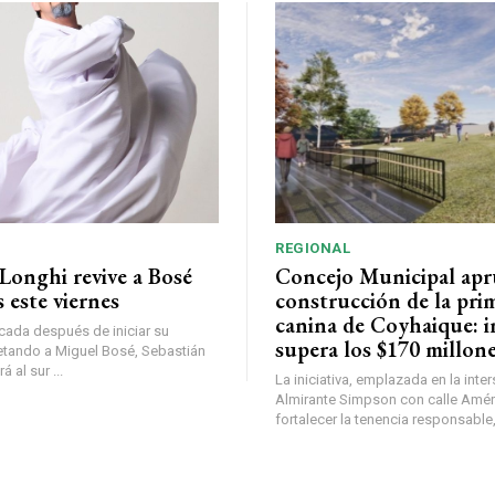
REGIONAL
Longhi revive a Bosé
Concejo Municipal ap
 este viernes
construcción de la pri
canina de Coyhaique: i
ada después de iniciar su
supera los $170 millon
etando a Miguel Bosé, Sebastián
 al sur ...
La iniciativa, emplazada en la inte
Almirante Simpson con calle Amér
fortalecer la tenencia responsable,