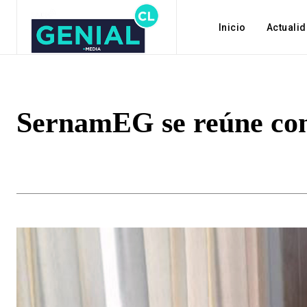
Inicio
Actuali
SernamEG se reúne con 