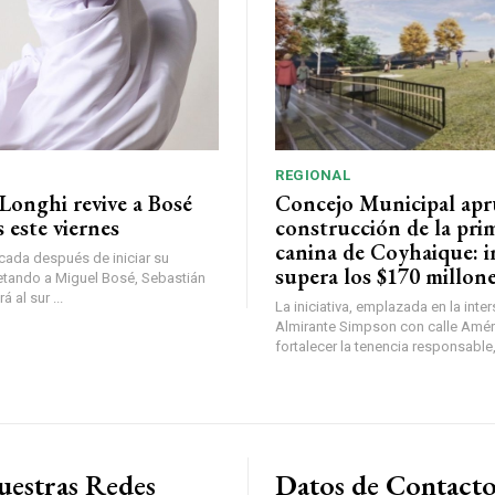
REGIONAL
Longhi revive a Bosé
Concejo Municipal ap
 este viernes
construcción de la pri
canina de Coyhaique: i
ada después de iniciar su
supera los $170 millon
etando a Miguel Bosé, Sebastián
 al sur ...
La iniciativa, emplazada en la inte
Almirante Simpson con calle Amér
fortalecer la tenencia responsable,
uestras Redes
Datos de Contact