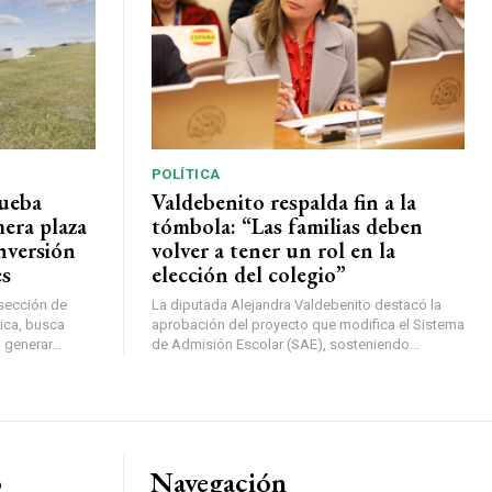
POLÍTICA
rueba
Valdebenito respalda fin a la
mera plaza
tómbola: “Las familias deben
nversión
volver a tener un rol en la
es
elección del colegio”
rsección de
La diputada Alejandra Valdebenito destacó la
ica, busca
aprobación del proyecto que modifica el Sistema
 generar...
de Admisión Escolar (SAE), sosteniendo...
o
Navegación