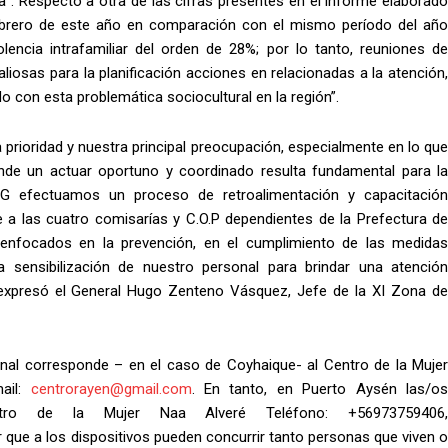
ija”. Respecto a otra de las cifras presentes en el informe elaborado
 febrero de este año en comparación con el mismo período del año
encia intrafamiliar del orden de 28%; por lo tanto, reuniones de
iosas para la planificación acciones en relacionadas a la atención,
o con esta problemática sociocultural en la región”.
 prioridad y nuestra principal preocupación, especialmente en lo que
onde un actuar oportuno y coordinado resulta fundamental para la
EG efectuamos un proceso de retroalimentación y capacitación
e a las cuatro comisarías y C.O.P dependientes de la Prefectura de
 enfocados en la prevención, en el cumplimiento de las medidas
a sensibilización de nuestro personal para brindar una atención
 expresó el General Hugo Zenteno Vásquez, Jefe de la XI Zona de
ional corresponde – en el caso de Coyhaique- al Centro de la Mujer
ail:
centrorayen@gmail.com
. En tanto, en Puerto Aysén las/o
tro de la Mujer Naa Alveré Teléfono: +56973759406,
 que a los dispositivos pueden concurrir tanto personas que viven 