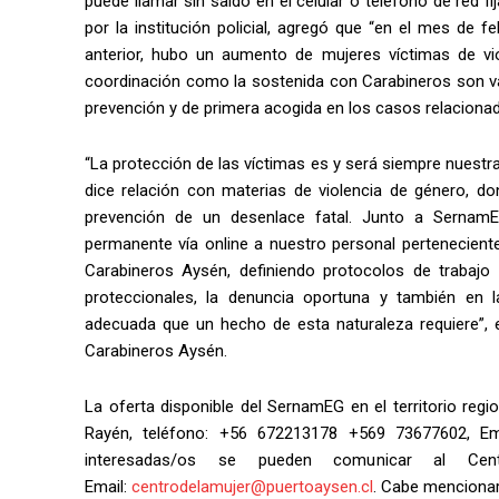
puede llamar sin saldo en el celular o teléfono de red f
por la institución policial, agregó que “en el mes de
anterior, hubo un aumento de mujeres víctimas de viol
coordinación como la sostenida con Carabineros son val
prevención y de primera acogida en los casos relacionad
“La protección de las víctimas es y será siempre nuestra
dice relación con materias de violencia de género, d
prevención de un desenlace fatal. Junto a Sernam
permanente vía online a nuestro personal pertenecient
Carabineros Aysén, definiendo protocolos de trabajo
proteccionales, la denuncia oportuna y también en l
adecuada que un hecho de esta naturaleza requiere”,
Carabineros Aysén.
La oferta disponible del SernamEG en el territorio reg
Rayén, teléfono: +56 672213178 +569 73677602, Em
interesadas/os se pueden comunicar al Cen
Email:
centrodelamujer@puertoaysen.cl
. Cabe mencionar