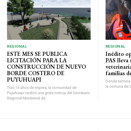
REGIONAL
REGIONAL
ESTE MES SE PUBLICA
Inédito o
LICITACIÓN PARA LA
PAS lleva 
CONSTRUCCIÓN DE NUEVO
veterinari
BORDE COSTERO DE
familias d
PUYUHUAPI
Donde termina l
la comuna de O’
Tras 15 años de espera, la comunidad de
Puyuhuapi recibió una grata noticia del Secretario
Regional Ministerial de...