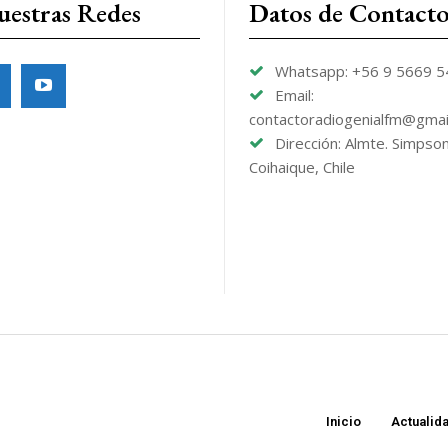
uestras Redes
Datos de Contact
Whatsapp: +56 9 5669 
Email:
contactoradiogenialfm@gmai
Dirección: Almte. Simpso
Coihaique, Chile
Inicio
Actualid