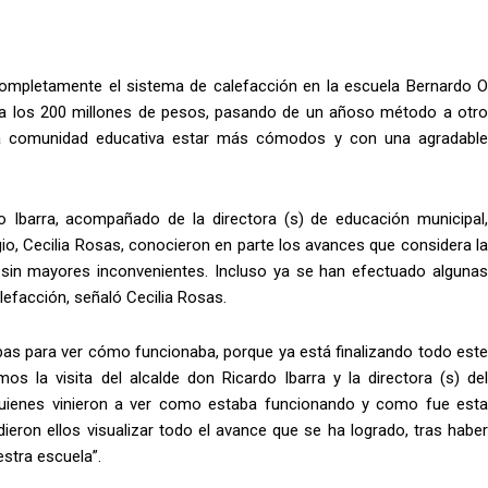
completamente el sistema de calefacción en la escuela Bernardo O
era los 200 millones de pesos, pasando de un añoso método a otro
 la comunidad educativa estar más cómodos y con una agradable
do Ibarra, acompañado de la directora (s) de educación municipal,
gio, Cecilia Rosas, conocieron en parte los avances que considera la
ado sin mayores inconvenientes. Incluso ya se han efectuado algunas
efacción, señaló Cecilia Rosas.
ebas para ver cómo funcionaba, porque ya está finalizando todo este
os la visita del alcalde don Ricardo Ibarra y la directora (s) del
quienes vinieron a ver como estaba funcionando y como fue esta
ieron ellos visualizar todo el avance que se ha logrado, tras haber
stra escuela”.