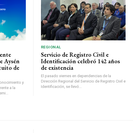
REGIONAL
ente
Servicio de Registro Civil e
de Aysén
Identificación celebró 142 años
tuito de
de existencia
El pasado viernes en dependencias de la
Dirección Regional del Servicio de Registro Civil e
conocimiento y
Identificación, se llevó...
ente a la
mi...