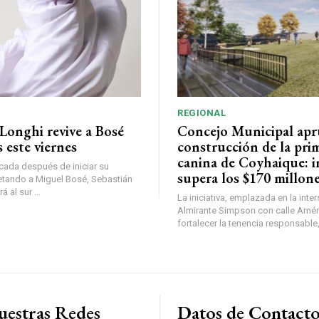
REGIONAL
Longhi revive a Bosé
Concejo Municipal ap
 este viernes
construcción de la pri
canina de Coyhaique: i
ada después de iniciar su
supera los $170 millon
etando a Miguel Bosé, Sebastián
 al sur ...
La iniciativa, emplazada en la inte
Almirante Simpson con calle Amér
fortalecer la tenencia responsable,
uestras Redes
Datos de Contact