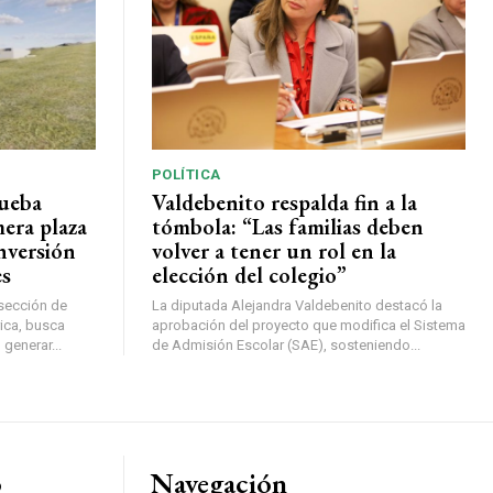
POLÍTICA
rueba
Valdebenito respalda fin a la
mera plaza
tómbola: “Las familias deben
nversión
volver a tener un rol en la
es
elección del colegio”
rsección de
La diputada Alejandra Valdebenito destacó la
ica, busca
aprobación del proyecto que modifica el Sistema
 generar...
de Admisión Escolar (SAE), sosteniendo...
o
Navegación