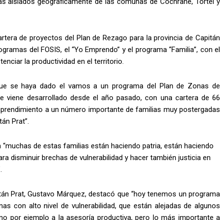
más aislados geográficamente de las comunas de Cochrane, Tortel y
cartera de proyectos del Plan de Rezago para la provincia de Capitán
programas del FOSIS, el “Yo Emprendo” y el programa “Familia”, con el
enciar la productividad en el territorio.
 que se haya dado el vamos a un programa del Plan de Zonas de
e viene desarrollado desde el año pasado, con una cartera de 66
 emprendimiento a un número importante de familias muy postergadas
tán Prat”.
m “muchas de estas familias están haciendo patria, están haciendo
a disminuir brechas de vulnerabilidad y hacer también justicia en
.
apitán Prat, Gustavo Márquez, destacó que “hoy tenemos un programa
onas con alto nivel de vulnerabilidad, que están alejadas de algunos
mo por ejemplo a la asesoría productiva, pero lo más importante a