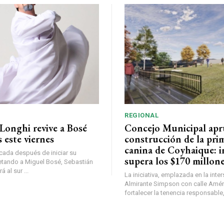
REGIONAL
Longhi revive a Bosé
Concejo Municipal ap
 este viernes
construcción de la pri
canina de Coyhaique: i
ada después de iniciar su
supera los $170 millon
etando a Miguel Bosé, Sebastián
 al sur ...
La iniciativa, emplazada en la inte
Almirante Simpson con calle Amér
fortalecer la tenencia responsable,