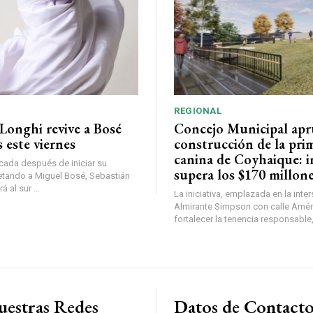
REGIONAL
Longhi revive a Bosé
Concejo Municipal ap
 este viernes
construcción de la pri
canina de Coyhaique: i
ada después de iniciar su
supera los $170 millon
etando a Miguel Bosé, Sebastián
 al sur ...
La iniciativa, emplazada en la inte
Almirante Simpson con calle Amér
fortalecer la tenencia responsable,
uestras Redes
Datos de Contact