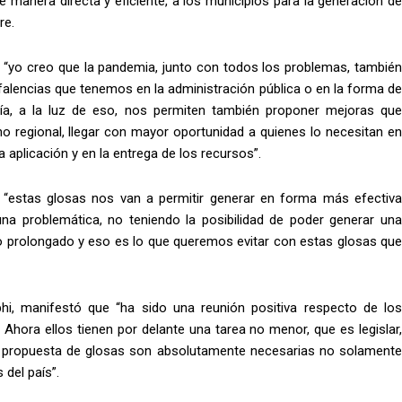
 manera directa y eficiente, a los municipios para la generación de
re.
e “yo creo que la pandemia, junto con todos los problemas, también
 falencias que tenemos en la administración pública o en la forma de
ía, a la luz de eso, nos permiten también proponer mejoras que
no regional, llegar con mayor oportunidad a quienes lo necesitan en
aplicación y en la entrega de los recursos”.
 “estas glosas nos van a permitir generar en forma más efectiva
na problemática, no teniendo la posibilidad de poder generar una
 prolongado y eso es lo que queremos evitar con estas glosas que
phi, manifestó que “ha sido una reunión positiva respecto de los
hora ellos tienen por delante una tarea no menor, que es legislar,
e propuesta de glosas son absolutamente necesarias no solamente
 del país”.