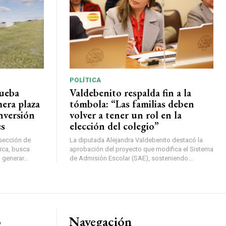
POLÍTICA
rueba
Valdebenito respalda fin a la
mera plaza
tómbola: “Las familias deben
nversión
volver a tener un rol en la
es
elección del colegio”
rsección de
La diputada Alejandra Valdebenito destacó la
ica, busca
aprobación del proyecto que modifica el Sistema
 generar...
de Admisión Escolar (SAE), sosteniendo...
o
Navegación