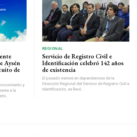
REGIONAL
ente
Servicio de Registro Civil e
de Aysén
Identificación celebró 142 años
tuito de
de existencia
El pasado viernes en dependencias de la
Dirección Regional del Servicio de Registro Civil e
conocimiento y
Identificación, se llevó...
ente a la
mi...