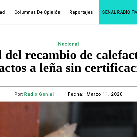
dad
Columnas De Opinión
Reportajes
SEÑAL RADIO F
Nacional
 del recambio de calefact
actos a leña sin certific
Por:
Radio Genial
Fecha:
Marzo 11, 2020