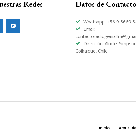
uestras Redes
Datos de Contact
Whatsapp: +56 9 5669 
Email:
contactoradiogenialfm@gmai
Dirección: Almte. Simpso
Coihaique, Chile
Inicio
Actualid