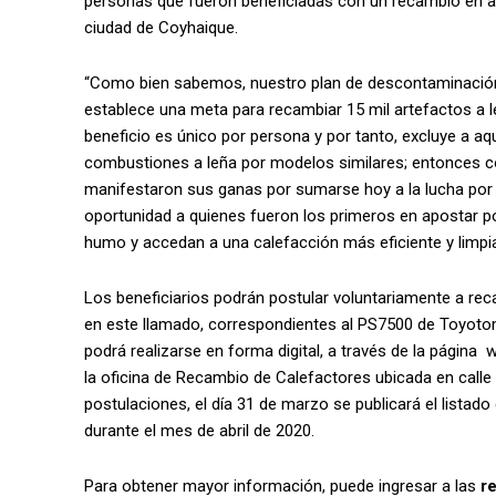
personas que fueron beneficiadas con un recambio en art
ciudad de Coyhaique.
“Como bien sabemos, nuestro plan de descontaminación 
establece una meta para recambiar 15 mil artefactos a 
beneficio es único por persona y por tanto, excluye a a
combustiones a leña por modelos similares; entonces c
manifestaron sus ganas por sumarse hoy a la lucha por 
oportunidad a quienes fueron los primeros en apostar p
humo y accedan a una calefacción más eficiente y limpia
Los beneficiarios podrán postular voluntariamente a rec
en este llamado, correspondientes al PS7500 de Toyotom
podrá realizarse en forma digital, a través de la página
la oficina de Recambio de Calefactores ubicada en calle
postulaciones, el día 31 de marzo se publicará el listado
durante el mes de abril de 2020.
Para obtener mayor información, puede ingresar a las
r