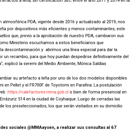
efactos a leña, sin certificación SEC entre el año 2011 y 2014 en la
atmosférica PDA, vigente desde 2016 y actualizado al 2019, nos
leña por dispositivos más eficientes y menos contaminantes, este
quellos que, previo a la aprobación de nuestro PDA, cambiaron sus
omo Ministerio escuchamos a estos beneficiarios que
la descontaminación y abrimos una línea especial para dar la
or un recambio, para que hoy puedan despedirse definitivamente del
”, explicó la seremi del Medio Ambiente, Mónica Saldías
ambiar su artefacto a leña por uno de los dos modelos disponibles
i en Pellet y el FR700F de Toyotomi en Parafina. La postulación
 web
https://calefactores.mma.gob.cl
o bien de forma presencial en
 Errázuriz 514 en la ciudad de Coyhaique. Luego de cerradas las
 de los preseleccionados, los que serán visitados en su domicilio
edes sociales @MMAaysen, a realizar sus consultas al 67