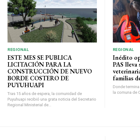
REGIONAL
REGIONAL
ESTE MES SE PUBLICA
Inédito o
LICITACIÓN PARA LA
PAS lleva 
CONSTRUCCIÓN DE NUEVO
veterinari
BORDE COSTERO DE
familias d
PUYUHUAPI
Donde termina l
la comuna de O’
Tras 15 años de espera, la comunidad de
Puyuhuapi recibió una grata noticia del Secretario
Regional Ministerial de...