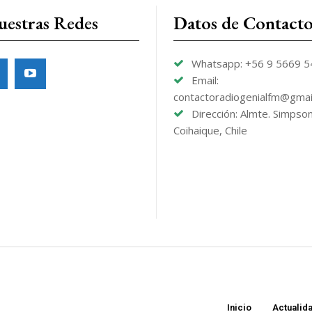
uestras Redes
Datos de Contact
Whatsapp: +56 9 5669 
Email:
contactoradiogenialfm@gmai
Dirección: Almte. Simpso
Coihaique, Chile
Inicio
Actualid