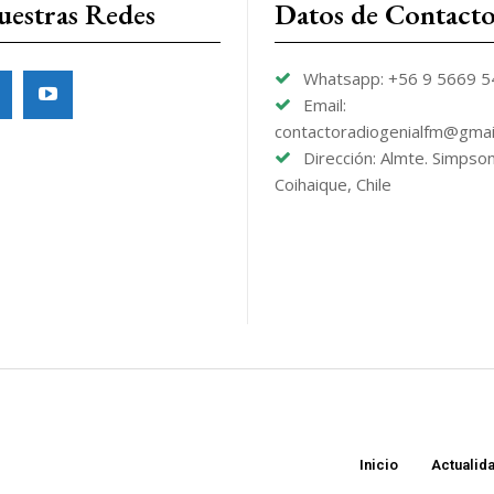
uestras Redes
Datos de Contact
Whatsapp: +56 9 5669 
Email:
contactoradiogenialfm@gmai
Dirección: Almte. Simpso
Coihaique, Chile
Inicio
Actualid