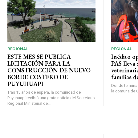
REGIONAL
REGIONAL
ESTE MES SE PUBLICA
Inédito o
LICITACIÓN PARA LA
PAS lleva 
CONSTRUCCIÓN DE NUEVO
veterinari
BORDE COSTERO DE
familias d
PUYUHUAPI
Donde termina l
la comuna de O’
Tras 15 años de espera, la comunidad de
Puyuhuapi recibió una grata noticia del Secretario
Regional Ministerial de...