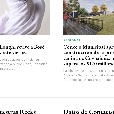
REGIONAL
Longhi revive a Bosé
Concejo Municipal ap
 este viernes
construcción de la pri
canina de Coyhaique: i
ada después de iniciar su
supera los $170 millon
etando a Miguel Bosé, Sebastián
 al sur ...
La iniciativa, emplazada en la inte
Almirante Simpson con calle Amér
fortalecer la tenencia responsable,
uestras Redes
Datos de Contact