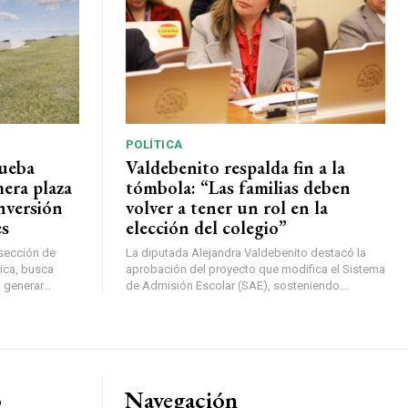
POLÍTICA
rueba
Valdebenito respalda fin a la
mera plaza
tómbola: “Las familias deben
nversión
volver a tener un rol en la
es
elección del colegio”
rsección de
La diputada Alejandra Valdebenito destacó la
ica, busca
aprobación del proyecto que modifica el Sistema
 generar...
de Admisión Escolar (SAE), sosteniendo...
o
Navegación