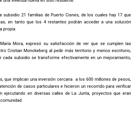
e una vivienda nueva en sitio residente.
e subsidio 21 familias de Puerto Cisnes, de los cuales hay 17 que
as, en tanto que los 4 restantes podrán acceder a una solución
a propia.
na María Mora, expresó su satisfacción de ver que se cumplen las
stro Cristian Monckeberg al pedir más territorio y menos escritorio,
ue cada subsidio se transforme efectivamente en un mejoramiento,
s, que implican una inversión cercana a los 600 millones de pesos,
 atención de casos particulares e hicieron un recorrido para verificar
n ejecutando en diversas calles de La Junta, proyectos que eran
 comunidad.