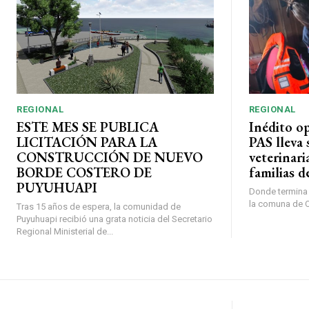
REGIONAL
REGIONAL
ESTE MES SE PUBLICA
Inédito o
LICITACIÓN PARA LA
PAS lleva 
CONSTRUCCIÓN DE NUEVO
veterinari
BORDE COSTERO DE
familias d
PUYUHUAPI
Donde termina l
la comuna de O’
Tras 15 años de espera, la comunidad de
Puyuhuapi recibió una grata noticia del Secretario
Regional Ministerial de...