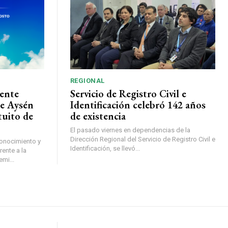
REGIONAL
ente
Servicio de Registro Civil e
de Aysén
Identificación celebró 142 años
tuito de
de existencia
El pasado viernes en dependencias de la
Dirección Regional del Servicio de Registro Civil e
conocimiento y
Identificación, se llevó...
ente a la
mi...