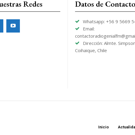
uestras Redes
Datos de Contact
Whatsapp: +56 9 5669 
Email:
contactoradiogenialfm@gmai
Dirección: Almte. Simpso
Coihaique, Chile
Inicio
Actualid