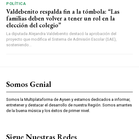
POLÍTICA
Valdebenito respalda fin a la tómbola: “Las
familias deben volver a tener un rol en la
elección del colegio”
La diputada Alejandra Valdebenito destacó la aprobación del
proyecto que modifica el Sistema de Admisión Escolar (SAE),
sosteniendo...
Somos Genial
Somos la Multiplataforma de Aysen y estamos dedicados a informar,
entretener y destacar el desarrollo de nuestra Región. Somos amantes
de la buena música y los éxitos de primer nivel.
Sigue Nuestras Redes