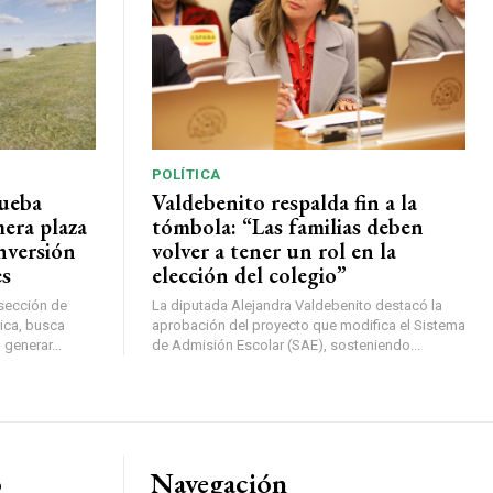
POLÍTICA
rueba
Valdebenito respalda fin a la
mera plaza
tómbola: “Las familias deben
nversión
volver a tener un rol en la
es
elección del colegio”
rsección de
La diputada Alejandra Valdebenito destacó la
ica, busca
aprobación del proyecto que modifica el Sistema
 generar...
de Admisión Escolar (SAE), sosteniendo...
o
Navegación