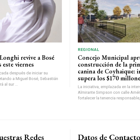
REGIONAL
Longhi revive a Bosé
Concejo Municipal ap
 este viernes
construcción de la pri
canina de Coyhaique: i
ada después de iniciar su
supera los $170 millon
etando a Miguel Bosé, Sebastián
 al sur ...
La iniciativa, emplazada en la inte
Almirante Simpson con calle Amér
fortalecer la tenencia responsable,
uestras Redes
Datos de Contact