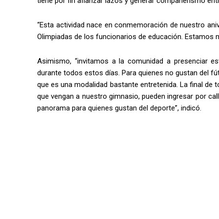
tiene por fin afianzar lazos y generar compañerismo ent
“Esta actividad nace en conmemoración de nuestro anive
Olimpiadas de los funcionarios de educación. Estamos m
Asimismo, “invitamos a la comunidad a presenciar es
durante todos estos días. Para quienes no gustan del f
que es una modalidad bastante entretenida. La final de to
que vengan a nuestro gimnasio, pueden ingresar por calle
panorama para quienes gustan del deporte”, indicó.