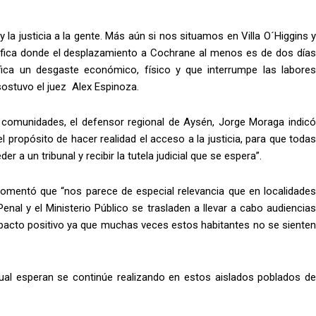
l y la justicia a la gente. Más aún si nos situamos en Villa O´Higgins y
ráfica donde el desplazamiento a Cochrane al menos es de dos días
ifica un desgaste económico, físico y que interrumpe las labores
 sostuvo el juez Alex Espinoza.
s comunidades, el defensor regional de Aysén, Jorge Moraga indicó
propósito de hacer realidad el acceso a la justicia, para que todas
r a un tribunal y recibir la tutela judicial que se espera”.
 comentó que “nos parece de especial relevancia que en localidades
 Penal y el Ministerio Público se trasladen a llevar a cabo audiencias
mpacto positivo ya que muchas veces estos habitantes no se sienten
a cual esperan se continúe realizando en estos aislados poblados de