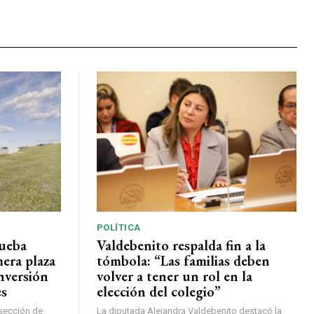
POLÍTICA
rueba
Valdebenito respalda fin a la
mera plaza
tómbola: “Las familias deben
nversión
volver a tener un rol en la
es
elección del colegio”
rsección de
La diputada Alejandra Valdebenito destacó la