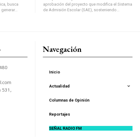
ica, busca
aprobación del proyecto que modifica el Sistema
 generar...
de Admisión Escolar (SAE), sosteniendo...
o
Navegación
5480
Inicio
l.com
Actualidad
n 531,
Columnas de Opinión
Reportajes
SEÑAL RADIO FM