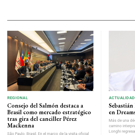
REGIONAL
ACTUALIDAD
Consejo del Salmón destaca a
Sebastián 
Brasil como mercado estratégico
en Dreams
tras gira del canciller Pérez
Más de una déc
Mackenna
camino interpr
Longhi regresará
São Paulo, Brasil. En el marco de la visita oficial