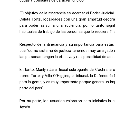
dudas y consultas de carácter jurídico.
“El objetivo de la itinerancia es acercar el Poder Judicia
Caleta Tortel, localidades con una gran amplitud geog
para poder asistir a una audiencia, por lo tanto sign
habituales de trabajo de las personas que lo requieren”,
Respecto de la itinerancia y su importancia para esta
que “como sistema de justicia tenemos muy arraigado el 
las personas tengan la efectiva y real posibilidad de accede
En tanto, Marilyn Jara, fiscal subrogante de Cochrane
como Tortel y Villa O´Higgins, el tribunal, la Defensoría
para la gente, y es muy importante porque genera un i
parte del país”.
Por su parte, los usuarios valoraron esta iniciativa l
Aysén.