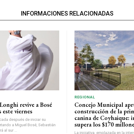
INFORMACIONES RELACIONADAS
REGIONAL
Longhi revive a Bosé
Concejo Municipal ap
 este viernes
construcción de la pri
canina de Coyhaique: i
ada después de iniciar su
supera los $170 millon
etando a Miguel Bosé, Sebastián
 al sur ...
La iniciativa, emplazada en la inte