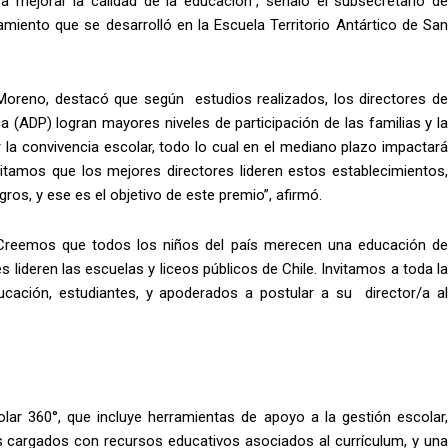
a mejorar la calidad de la educación”, señaló el subsecretario de
amiento que se desarrolló en la Escuela Territorio Antártico de San
 Moreno, destacó que según estudios realizados, los directores de
a (ADP) logran mayores niveles de participación de las familias y la
 la convivencia escolar, todo lo cual en el mediano plazo impactará
itamos que los mejores directores lideren estos establecimientos,
os, y ese es el objetivo de este premio”, afirmó.
ló “Creemos que todos los niños del país merecen una educación de
 lideren las escuelas y liceos públicos de Chile. Invitamos a toda la
ucación, estudiantes, y apoderados a postular a su director/a al
ar 360°, que incluye herramientas de apoyo a la gestión escolar,
ets cargados con recursos educativos asociados al currículum, y una