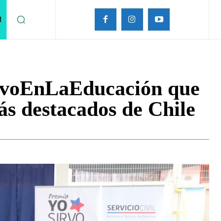
M
irvoEnLaEducación que
más destacados de Chile