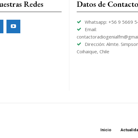
uestras Redes
Datos de Contact
Whatsapp: +56 9 5669 
Email:
contactoradiogenialfm@gmai
Dirección: Almte. Simpso
Coihaique, Chile
Inicio
Actualid