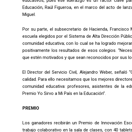
educativos, pues ese liderazgo es un factor clave par
Educación, Raúl Figueroa, en el marco del acto de lanz
Miguel.
Por su parte, el subsecretario de Hacienda, Francisco
escuela elegidos por el Sistema de Alta Dirección Públic
comunidad educativa; con lo cual se ha logrado mejorar
positivamente los resultados de esos colegios. “Neces
que estén motivados y que sean reconocidos por sus logr
El Director del Servicio Civil, Alejandro Weber, seña
calidad. Para ello necesitamos que los mejores directores
comunidad educativa: profesores, asistentes de la ed
Premio Yo Sirvo a Mi País en la Educación”.
PREMIO
Los ganadores recibirán un Premio de Innovación Escol
trabajo colaborativo en la sala de clases, con 40 tabl