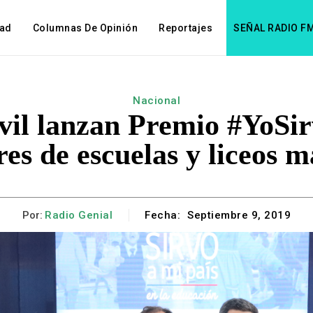
dad
Columnas De Opinión
Reportajes
SEÑAL RADIO F
Nacional
ivil lanzan Premio #YoS
res de escuelas y liceos 
Por:
Radio Genial
Fecha:
Septiembre 9, 2019