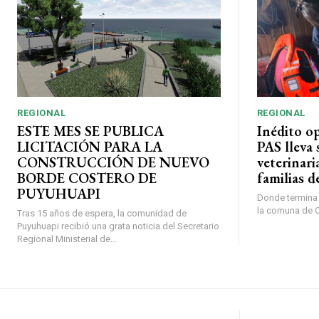
REGIONAL
REGIONAL
ESTE MES SE PUBLICA
Inédito o
LICITACIÓN PARA LA
PAS lleva 
CONSTRUCCIÓN DE NUEVO
veterinari
BORDE COSTERO DE
familias d
PUYUHUAPI
Donde termina l
la comuna de O’
Tras 15 años de espera, la comunidad de
Puyuhuapi recibió una grata noticia del Secretario
Regional Ministerial de...