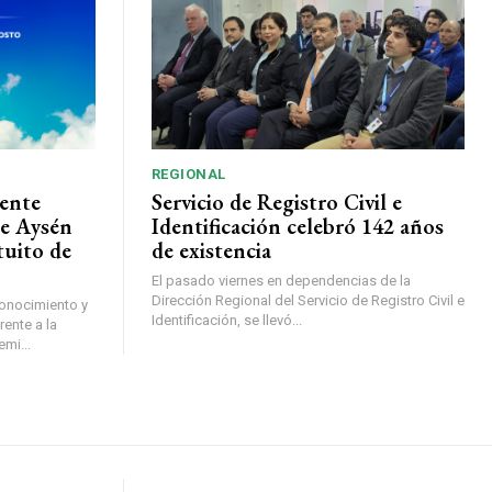
REGIONAL
ente
Servicio de Registro Civil e
de Aysén
Identificación celebró 142 años
tuito de
de existencia
El pasado viernes en dependencias de la
Dirección Regional del Servicio de Registro Civil e
conocimiento y
Identificación, se llevó...
ente a la
mi...