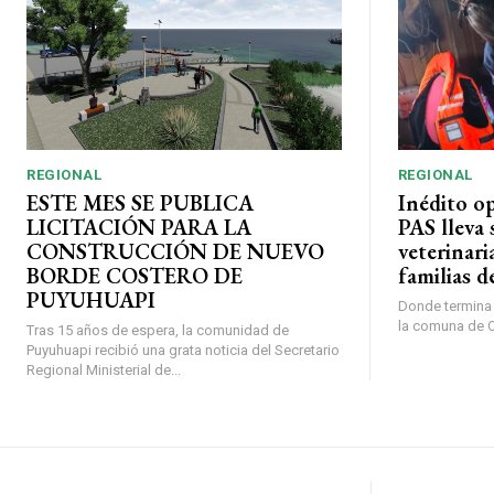
REGIONAL
REGIONAL
ESTE MES SE PUBLICA
Inédito o
LICITACIÓN PARA LA
PAS lleva 
CONSTRUCCIÓN DE NUEVO
veterinari
BORDE COSTERO DE
familias d
PUYUHUAPI
Donde termina l
la comuna de O’
Tras 15 años de espera, la comunidad de
Puyuhuapi recibió una grata noticia del Secretario
Regional Ministerial de...