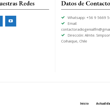
uestras Redes
Datos de Contact
Whatsapp: +56 9 5669 
Email:
contactoradiogenialfm@gmai
Dirección: Almte. Simpso
Coihaique, Chile
Inicio
Actualid