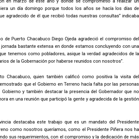
ión en marzo de este año y donde se comprometió a realizar un
ciera un día domingo porque todos los años se hacía los días de
ue agradecido de él que recibió todas nuestras consultas” indicaba
ino de Puerto Chacabuco Diego Ojeda agradeció el compromiso del
na jornada bastante extensa en donde estamos concluyendo con una
que tenemos como pobladores, asique la verdad agradecidos de la
arios de la Gobernación por haberse reunidos con nosotros”.
to Chacabuco, quien también calificó como positiva la visita del
demostrado que el Gobierno en Terreno hacía falta por las personas
de Gobierno y también destacar la presencia del Gobernador que no
ora en una reunión que participó la gente y agradecida de la gestión
vincia destacaba este trabajo que es un mandato del Presidente
rreno como nosotros queríamos, como el Presidente Piñera nos ha
ndo sus requerimientos, con el compromiso y la dedicación de más