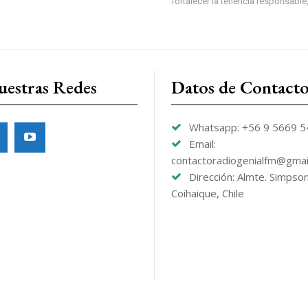
fortalecer la tenencia responsable,
uestras Redes
Datos de Contact
Whatsapp: +56 9 5669 
Email:
contactoradiogenialfm@gmai
Dirección: Almte. Simpso
Coihaique, Chile