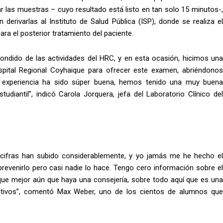
ar las muestras – cuyo resultado está listo en tan solo 15 minutos-,
erivarlas al Instituto de Salud Pública (ISP), donde se realiza el
ara el posterior tratamiento del paciente.
condido de las actividades del HRC, y en esta ocasión, hicimos una
pital Regional Coyhaique para ofrecer este examen, abriéndonos
a experiencia ha sido súper buena, hemos tenido una muy buena
diantil”, indicó Carola Jorquera, jefa del Laboratorio Clínico del
s cifras han subido considerablemente, y yo jamás me he hecho el
venirlo pero casi nadie lo hace. Tengo cero información sobre el
 que mejor aún que haya una consejería, sobre todo aquí que es una
ctivos”, comentó Max Weber, uno de los cientos de alumnos que