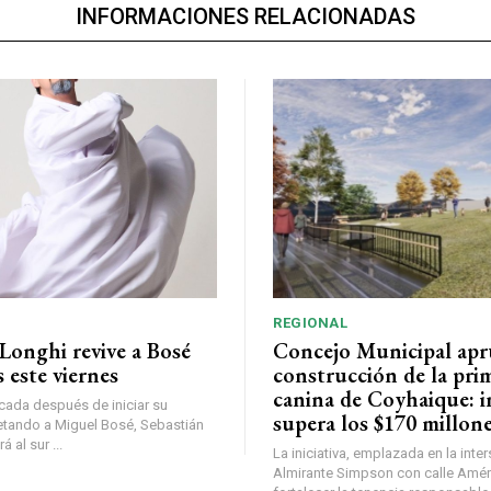
INFORMACIONES RELACIONADAS
REGIONAL
Longhi revive a Bosé
Concejo Municipal ap
 este viernes
construcción de la pri
canina de Coyhaique: i
ada después de iniciar su
supera los $170 millon
etando a Miguel Bosé, Sebastián
 al sur ...
La iniciativa, emplazada en la inte
Almirante Simpson con calle Amér