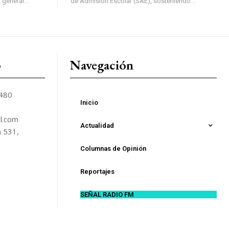
 generar...
de Admisión Escolar (SAE), sosteniendo...
o
Navegación
5480
Inicio
l.com
Actualidad
n 531,
Columnas de Opinión
Reportajes
SEÑAL RADIO FM