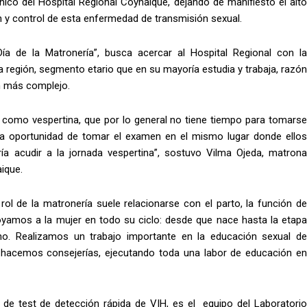
nico del Hospital Regional Coyhaique, dejando de manifiesto el alto
n y control de esta enfermedad de transmisión sexual.
a de la Matronería”, busca acercar al Hospital Regional con la
 región, segmento etario que en su mayoría estudia y trabaja, razón
n más complejo.
a como vespertina, que por lo general no tiene tiempo para tomarse
ta oportunidad de tomar el examen en el mismo lugar donde ellos
a acudir a la jornada vespertina”, sostuvo Vilma Ojeda, matrona
ique.
ol de la matronería suele relacionarse con el parto, la función de
yamos a la mujer en todo su ciclo: desde que nace hasta la etapa
ano. Realizamos un trabajo importante en la educación sexual de
 hacemos consejerías, ejecutando toda una labor de educación en
de test de detección rápida de VIH, es el equipo del Laboratorio