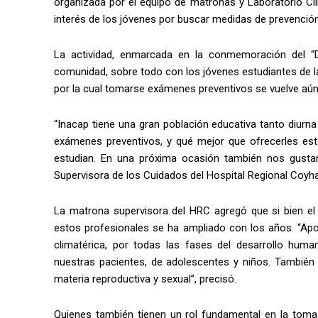
organizada por el equipo de matronas y Laboratorio Clí
interés de los jóvenes por buscar medidas de prevenció
La actividad, enmarcada en la conmemoración del “Dí
comunidad, sobre todo con los jóvenes estudiantes de la
por la cual tomarse exámenes preventivos se vuelve aú
“Inacap tiene una gran población educativa tanto diurn
exámenes preventivos, y qué mejor que ofrecerles es
estudian. En una próxima ocasión también nos gustarí
Supervisora de los Cuidados del Hospital Regional Coyha
La matrona supervisora del HRC agregó que si bien el r
estos profesionales se ha ampliado con los años. “Apo
climatérica, por todas las fases del desarrollo hum
nuestras pacientes, de adolescentes y niños. También
materia reproductiva y sexual”, precisó.
Quienes también tienen un rol fundamental en la toma 