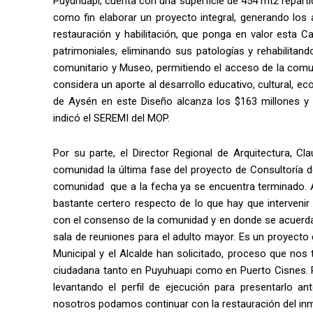
Puyuhuapi, cuenta con una superficie de 454 mt2 repartid
como fin elaborar un proyecto integral, generando los 
restauración y habilitación, que ponga en valor esta 
patrimoniales, eliminando sus patologías y rehabilita
comunitario y Museo, permitiendo el acceso de la comun
considera un aporte al desarrollo educativo, cultural, e
de Aysén en este Diseño alcanza los $163 millones y s
indicó el SEREMI del MOP.
Por su parte, el Director Regional de Arquitectura, C
comunidad la última fase del proyecto de Consultoría d
comunidad que a la fecha ya se encuentra terminado. A
bastante certero respecto de lo que hay que interveni
con el consenso de la comunidad y en donde se acuerda
sala de reuniones para el adulto mayor. Es un proyecto 
Municipal y el Alcalde han solicitado, proceso que nos
ciudadana tanto en Puyuhuapi como en Puerto Cisnes. P
levantando el perfil de ejecución para presentarlo an
nosotros podamos continuar con la restauración del inm