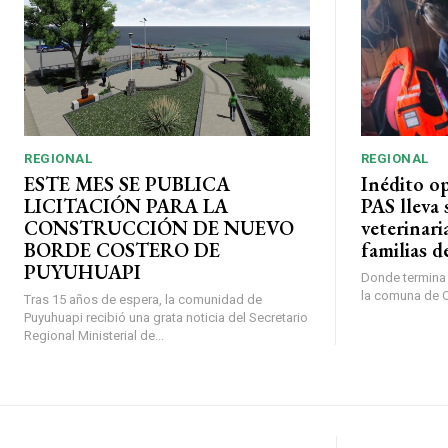
REGIONAL
REGIONAL
ESTE MES SE PUBLICA
Inédito o
LICITACIÓN PARA LA
PAS lleva 
CONSTRUCCIÓN DE NUEVO
veterinari
BORDE COSTERO DE
familias d
PUYUHUAPI
Donde termina l
la comuna de O’
Tras 15 años de espera, la comunidad de
Puyuhuapi recibió una grata noticia del Secretario
Regional Ministerial de...