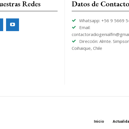
uestras Redes
Datos de Contact
Whatsapp: +56 9 5669 
Email:
contactoradiogenialfm@gmai
Dirección: Almte. Simpso
Coihaique, Chile
Inicio
Actualid