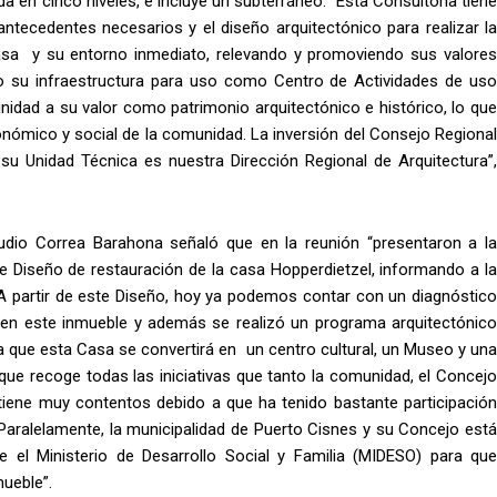
a en cinco niveles, e incluye un subterráneo. Esta Consultoría tiene
antecedentes necesarios y el diseño arquitectónico para realizar la
Casa y su entorno inmediato, relevando y promoviendo sus valores
ndo su infraestructura para uso como Centro de Actividades de uso
idad a su valor como patrimonio arquitectónico e histórico, lo que
conómico y social de la comunidad. La inversión del Consejo Regional
u Unidad Técnica es nuestra Dirección Regional de Arquitectura”,
laudio Correa Barahona señaló que en la reunión “presentaron a la
e Diseño de restauración de la casa Hopperdietzel, informando a la
 partir de este Diseño, hoy ya podemos contar con un diagnóstico
r en este inmueble y además se realizó un programa arquitectónico
 que esta Casa se convertirá en un centro cultural, un Museo y una
que recoge todas las iniciativas que tanto la comunidad, el Concejo
 tiene muy contentos debido a que ha tenido bastante participación
aralelamente, la municipalidad de Puerto Cisnes y su Concejo está
te el Ministerio de Desarrollo Social y Familia (MIDESO) para que
ueble”.